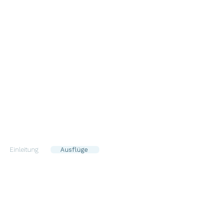
Vodice “aus
Nähe“
Es gibt eine breite P
schöne Urlaubserleb
Einleitung
Ausflüge