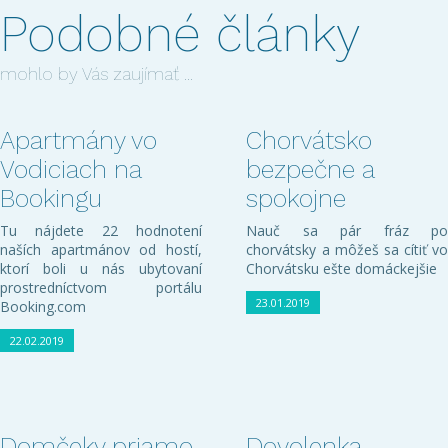
Podobné články
mohlo by Vás zaujímať ...
Apartmány vo
Chorvátsko
Vodiciach na
bezpečne a
Bookingu
spokojne
Tu nájdete 22 hodnotení
Nauč sa pár fráz po
naších apartmánov od hostí,
chorvátsky a môžeš sa cítiť vo
ktorí boli u nás ubytovaní
Chorvátsku ešte domáckejšie
prostredníctvom portálu
23.01.2019
Booking.com
22.02.2019
Domčeky priamo
Dovolenka