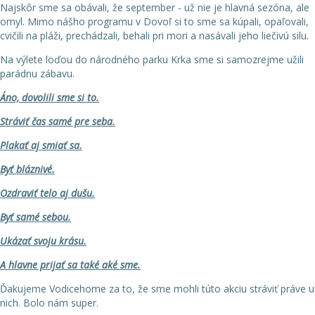
Najskôr sme sa obávali, že september - už nie je hlavná sezóna, ale
omyl. Mimo nášho programu v Dovoľ si to sme sa kúpali, opaľovali,
cvičili na pláži, prechádzali, behali pri mori a nasávali jeho liečivú silu.
Na výlete loďou do národného parku Krka sme si samozrejme užili
parádnu zábavu.
Áno, dovolili sme si to.
Stráviť čas samé pre seba.
Plakať aj smiať sa.
Byť bláznivé.
Ozdraviť telo aj dušu.
Byť samé sebou.
Ukázať svoju krásu.
A hlavne prijať sa také aké sme.
Ďakujeme Vodicehome za to, že sme mohli túto akciu stráviť práve u
nich. Bolo nám super.