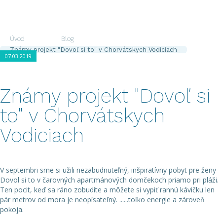
zaujímať ...
Úvod
Blog
Známy projekt "Dovoľ si to" v Chorvátskych Vodiciach
07.03.2019
Známy projekt "Dovoľ si
to" v Chorvátskych
Vodiciach
V septembri sme si užili nezabudnuteľný, inšpiratívny pobyt pre ženy
Dovol si to v čarovných apartmánových domčekoch priamo pri pláži.
Ten pocit, keď sa ráno zobudíte a môžete si vypiť rannú kávičku len
pár metrov od mora je neopísateľný. ......toľko energie a zároveň
pokoja.