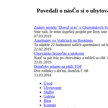
Povedali o nás
Čo si o ubytov
Známy projekt "Dovoľ si to" v Chorvátskych V
Sme radi, že tento úspešný projekt pre ženy sm
07.03.2019
Apartmány vo Vodiciach na Bookingu
Tu nájdete 22 hodnotení naších apartmánov od ho
22.02.2019
Chorvátsko bezpečne a spokojne
Nauč sa pár fráz po chorvátsky a môžeš sa cítiť
23.01.2019
Domčeky priamo na pláži TOP
Dve rodinky s deťmi, domček č. 68
13.03.2018
Úvod
Ubytovanie
Služby
Galéria
Blog
Kontakt