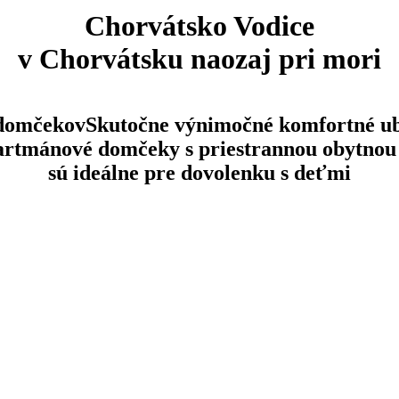
Chorvátsko Vodice
v Chorvátsku naozaj pri mori
domčekov
Skutočne výnimočné komfortné ub
 apartmánové domčeky s priestrannou obytno
sú ideálne pre dovolenku s deťmi