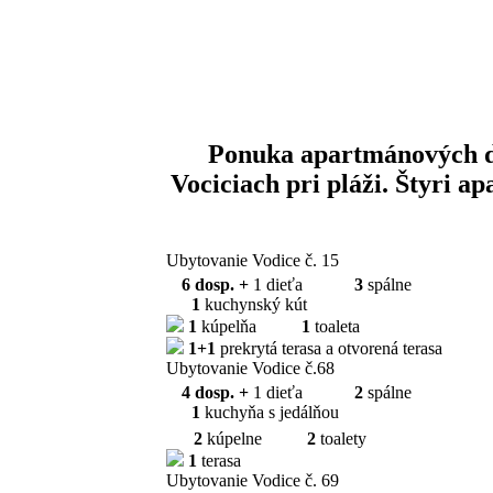
Ponuka apartmánových 
Vociciach pri pláži. Štyri
Ubytovanie Vodice č. 15
6 dosp. +
1 dieťa
3
spálne
1
kuchynský kút
1
kúpelňa
1
toaleta
1+1
prekrytá terasa a otvorená terasa
Ubytovanie Vodice č.68
4 dosp. +
1 dieťa
2
spálne
1
kuchyňa s jedálňou
2
kúpelne
2
toalety
1
terasa
Ubytovanie Vodice č. 69