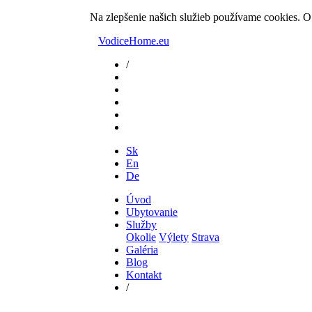
Na zlepšenie našich služieb používame cookies. O
VodiceHome.eu
/
Sk
En
De
Úvod
Ubytovanie
Služby
Okolie
Výlety
Strava
Galéria
Blog
Kontakt
/