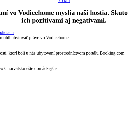
75 km
aní vo Vodicehome myslia naši hostia. Skutoč
ich pozitívami aj negatívami.
odiciach
e mohli ubytovať práve vo Vodicehome
stí, ktorí boli u nás ubytovaní prostredníctvom portálu Booking.com
 vo Chorvátsku ešte domáckejšie