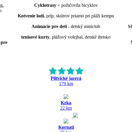
g,
Cyklotrasy
+ požičovňa bicyklov
h
Kotvenie lodí
, príp. skútrov priamo pri pláži kempu
Animácie pre deti
- detský miniclub
M
tenisové kurty
, plážový volejbal, detské ihrisko
 pre
Plitvické jazerá
179 km
Krka
22 km
Kornati