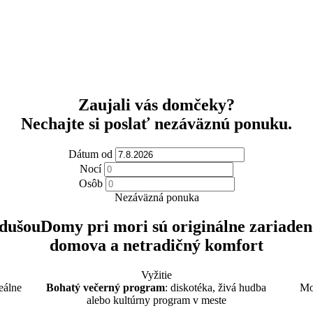
Zaujali vás domčeky?
Nechajte si poslať nezáväznú ponuku.
Dátum od
Nocí
Osôb
Nezáväzná ponuka
 dušou
Domy pri mori sú originálne zariaden
domova a netradičný komfort
Vyžitie
eálne
Bohatý večerný program
: diskotéka, živá hudba
Mo
alebo kultúrny program v meste