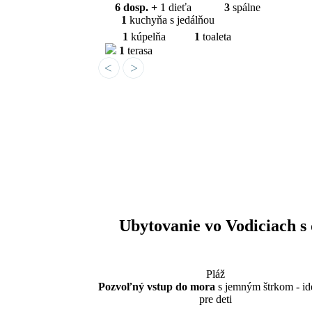
6 dosp. +
1 dieťa
3
spálne
1
kuchyňa s jedálňou
1
kúpelňa
1
toaleta
1
terasa
Ubytovanie vo Vodiciach s
Pláž
Pozvoľný vstup do mora
s jemným štrkom - id
pre deti