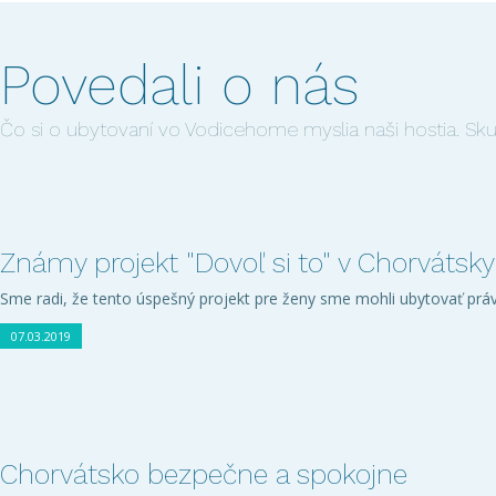
Povedali o nás
Čo si o ubytovaní vo Vodicehome myslia naši hostia. Skuto
Známy projekt "Dovoľ si to" v Chorvátsk
Sme radi, že tento úspešný projekt pre ženy sme mohli ubytovať pr
07.03.2019
Chorvátsko bezpečne a spokojne