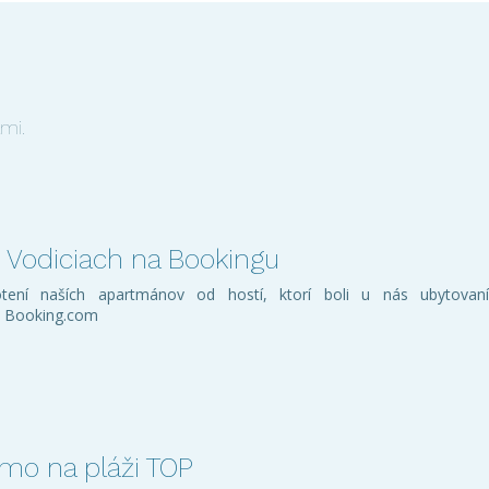
mi.
 Vodiciach na Bookingu
ení naších apartmánov od hostí, ktorí boli u nás ubytovaní
u Booking.com
mo na pláži TOP