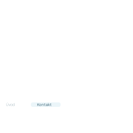
Chorvátsko
kontaktom
na majiteľa
radi Vám zodpovieme
Úvod
Kontakt