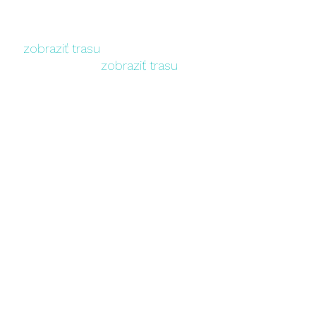
222 11, Vodice, Croatia
dice,
zobraziť trasu
reb, Zadar, Vodice,
zobraziť trasu