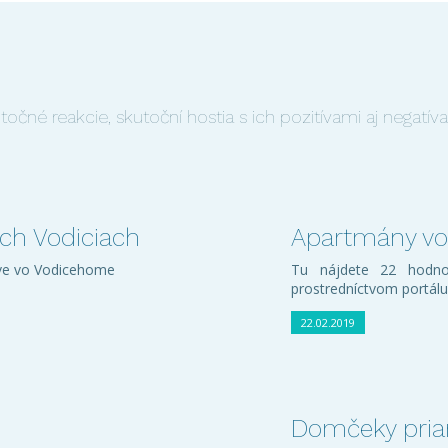
čné reakcie, skutoční hostia s ich pozitívami aj negatíva
ych Vodiciach
Apartmány vo
áve vo Vodicehome
Tu nájdete 22 hodnot
prostredníctvom portál
22.02.2019
Domčeky pria