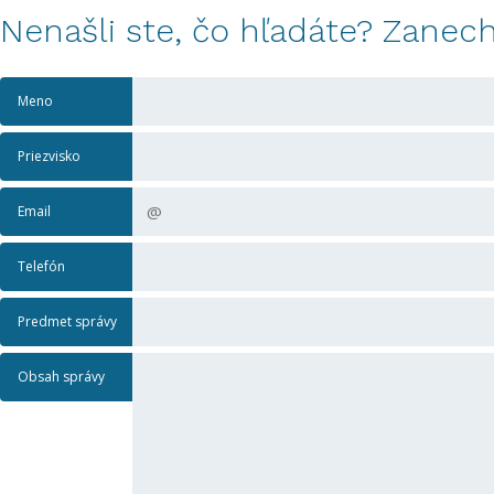
Nenašli ste, čo hľadáte? Zanec
Meno
Priezvisko
Email
Telefón
Predmet správy
Obsah správy