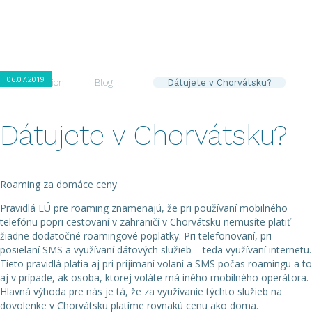
zaujímať ...
06.07.2019
Introduction
Blog
Dátujete v Chorvátsku?
Dátujete v Chorvátsku?
Roaming za domáce ceny
Pravidlá EÚ pre roaming znamenajú, že pri používaní mobilného
telefónu popri cestovaní v zahraničí v Chorvátsku nemusíte platiť
žiadne dodatočné roamingové poplatky. Pri telefonovaní, pri
posielaní SMS a využívaní dátových služieb – teda využívaní internetu.
Tieto pravidlá platia aj pri prijímaní volaní a SMS počas roamingu a to
aj v prípade, ak osoba, ktorej voláte má iného mobilného operátora.
Hlavná výhoda pre nás je tá, že za využívanie týchto služieb na
dovolenke v Chorvátsku platíme rovnakú cenu ako doma.