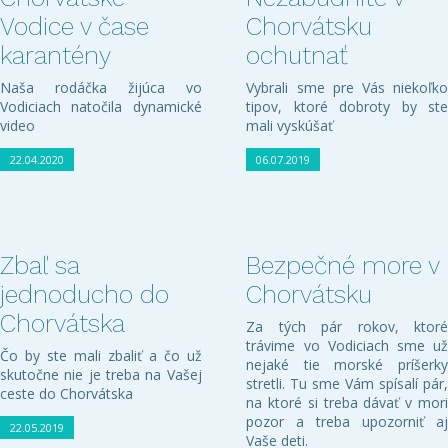
Vodice v čase
Chorvátsku
karantény
ochutnať
Naša rodáčka žijúca vo
Vybrali sme pre Vás niekoľko
Vodiciach natočila dynamické
tipov, ktoré dobroty by ste
video
mali vyskúšať
22.04.2020
06.07.2019
Zbaľ sa
Bezpečné more v
jednoducho do
Chorvátsku
Chorvátska
Za tých pár rokov, ktoré
trávime vo Vodiciach sme už
Čo by ste mali zbaliť a čo už
nejaké tie morské príšerky
skutočne nie je treba na Vašej
stretli. Tu sme Vám spísalí pár,
ceste do Chorvátska
na ktoré si treba dávať v mori
pozor a treba upozorniť aj
22.05.2019
Vaše deti.