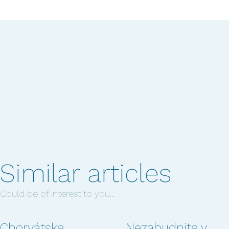
Similar articles
Could be of interest to you...
Chorvátske
Nezabudnite v