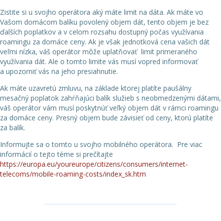
Zistite si u svojho operátora aký máte limit na dáta. Ak máte vo
Vašom domácom balíku povolený objem dát, tento objem je bez
ďalších poplatkov a v celom rozsahu dostupný počas využívania
roamingu za domáce ceny. Ak je však jednotková cena vašich dát
veľmi nízka, váš operátor môže uplatňovať limit primeraného
využívania dát. Ale o tomto limite vás musí vopred informovať
a upozorniť vás na jeho presiahnutie.
Ak máte uzavretú zmluvu, na základe ktorej platíte paušálny
mesačný poplatok zahŕňajúci balík služieb s neobmedzenými dátami,
váš operátor vám musí poskytnúť veľký objem dát v rámci roamingu
za domáce ceny. Presný objem bude závisieť od ceny, ktorú platíte
za balík.
Informujte sa o tomto u svojho mobilného operátora. Pre viac
informácií o tejto téme si prečítajte
https://europa.eu/youreurope/citizens/consumers/internet-
telecoms/mobile-roaming-costs/index_sk.htm