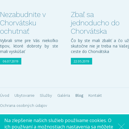
Nezabudnite v
Zbaľ sa
Chorvátsku
jednoducho do
ochutnať
Chorvátska
Vybrali sme pre Vás niekoľko
Čo by ste mali zbaliť a čo už
tipov, ktoré dobroty by ste
skutočne nie je treba na Vašej
mali vyskúšať
ceste do Chorvátska
06.07.2019
22.05.2019
Úvod
Ubytovanie
Služby
Galéria
Blog
Kontakt
Ochrana osobných údajov
Na zlepšenie našich služieb používame cookies. O
Všetky práva vyhradené
ich používaní a možnostiach nastavenia sa môžete
VodiceHome.eu 2015