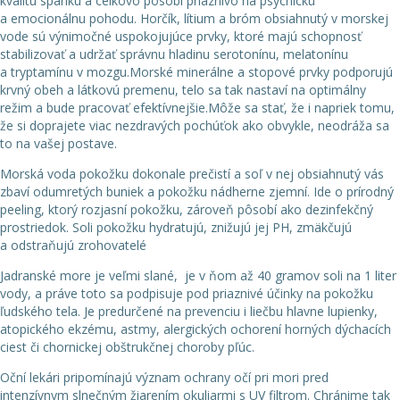
kvalitu spánku a celkovo pôsobí priaznivo na psychickú
a emocionálnu pohodu. Horčík, lítium a bróm obsiahnutý v morskej
vode sú výnimočné uspokojujúce prvky, ktoré majú schopnosť
stabilizovať a udržať správnu hladinu serotonínu, melatonínu
a tryptamínu v mozgu.Morské minerálne a stopové prvky podporujú
krvný obeh a látkovú premenu, telo sa tak nastaví na optimálny
režim a bude pracovať efektívnejšie.Môže sa stať, že i napriek tomu,
že si doprajete viac nezdravých pochúťok ako obvykle, neodráža sa
to na vašej postave.
Morská voda pokožku dokonale prečistí a soľ v nej obsiahnutý vás
zbaví odumretých buniek a pokožku nádherne zjemní. Ide o prírodný
peeling, ktorý rozjasní pokožku, zároveň pôsobí ako dezinfekčný
prostriedok. Soli pokožku hydratujú, znižujú jej PH, zmäkčujú
a odstraňujú zrohovatelé
Jadranské more je veľmi slané, je v ňom až 40 gramov soli na 1 liter
vody, a práve toto sa podpisuje pod priaznivé účinky na pokožku
ľudského tela. Je predurčené na prevenciu i liečbu hlavne lupienky,
atopického ekzému, astmy, alergických ochorení horných dýchacích
ciest či chornickej obštrukčnej choroby pľúc.
Oční lekári pripomínajú význam ochrany očí pri mori pred
intenzívnym slnečným žiarením okuliarmi s UV filtrom. Chránime tak