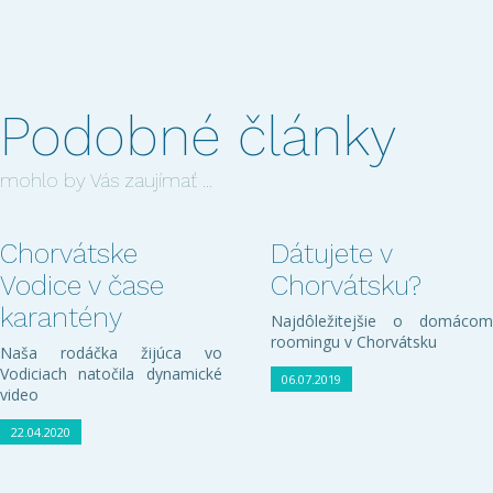
Podobné články
mohlo by Vás zaujímať ...
Chorvátske
Dátujete v
Vodice v čase
Chorvátsku?
karantény
Najdôležitejšie o domácom
roomingu v Chorvátsku
Naša rodáčka žijúca vo
Vodiciach natočila dynamické
06.07.2019
video
22.04.2020