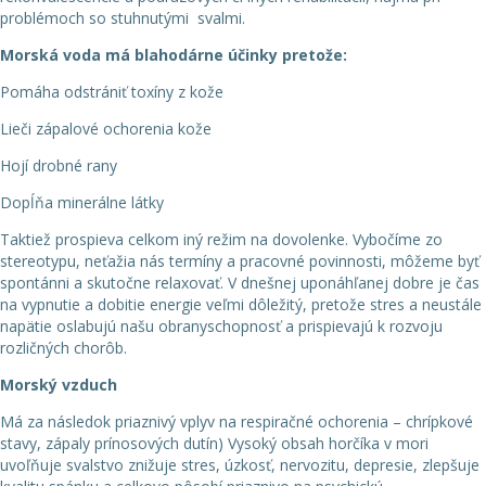
problémoch so stuhnutými svalmi.
Morská voda má blahodárne účinky pretože:
Pomáha odstrániť toxíny z kože
Lieči zápalové ochorenia kože
Hojí drobné rany
Dopĺňa minerálne látky
Taktiež prospieva celkom iný režim na dovolenke. Vybočíme zo
stereotypu, neťažia nás termíny a pracovné povinnosti, môžeme byť
spontánni a skutočne relaxovať. V dnešnej uponáhľanej dobre je čas
na vypnutie a dobitie energie veľmi dôležitý, pretože stres a neustále
napätie oslabujú našu obranyschopnosť a prispievajú k rozvoju
rozličných chorôb.
Morský vzduch
Má za následok priaznivý vplyv na respiračné ochorenia – chrípkové
stavy, zápaly prínosových dutín) Vysoký obsah horčíka v mori
uvoľňuje svalstvo znižuje stres, úzkosť, nervozitu, depresie, zlepšuje