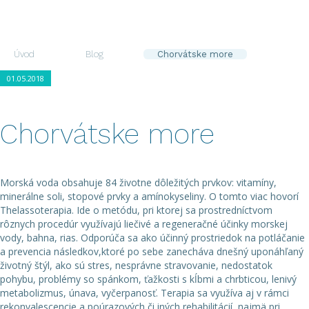
zaujímať ...
Úvod
Blog
Chorvátske more
01.05.2018
Chorvátske more
Morská voda obsahuje 84 životne dôležitých prvkov: vitamíny,
minerálne soli, stopové prvky a amínokyseliny. O tomto viac hovorí
Thelassoterapia. Ide o metódu, pri ktorej sa prostredníctvom
rôznych procedúr využívajú liečivé a regeneračné účinky morskej
vody, bahna, rias. Odporúča sa ako účinný prostriedok na potláčanie
a prevencia následkov,ktoré po sebe zanecháva dnešný uponáhľaný
životný štýl, ako sú stres, nesprávne stravovanie, nedostatok
pohybu, problémy so spánkom, ťažkosti s kĺbmi a chrbticou, lenivý
metabolizmus, únava, vyčerpanosť. Terapia sa využíva aj v rámci
rekonvalescencie a poúrazových či iných rehabilitácií, najmä pri