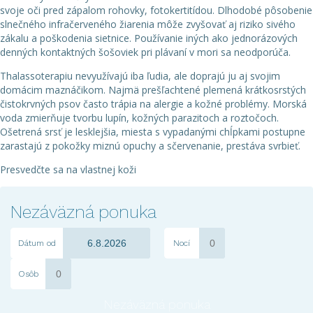
svoje oči pred zápalom rohovky, fotokertitídou. Dlhodobé pôsobenie
slnečného infračerveného žiarenia môže zvyšovať aj riziko sivého
zákalu a poškodenia sietnice. Používanie iných ako jednorázových
denných kontaktných šošoviek pri plávaní v mori sa neodporúča.
Thalassoterapiu nevyužívajú iba ľudia, ale doprajú ju aj svojim
domácim maznáčikom. Najmä prešľachtené plemená krátkosrstých
čistokrvných psov často trápia na alergie a kožné problémy. Morská
voda zmierňuje tvorbu lupín, kožných parazitoch a roztočoch.
Ošetrená srsť je lesklejšia, miesta s vypadanými chĺpkami postupne
zarastajú z pokožky miznú opuchy a sčervenanie, prestáva svrbieť.
Presvedčte sa na vlastnej koži
Nezáväzná ponuka
Dátum od
Nocí
Osôb
Nezáväzná ponuka