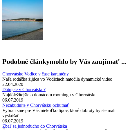
Podobné články
mohlo by Vás zaujímať ...
Chorvátske Vodice v čase karantény
Naša rodáčka žijúca vo Vodiciach natočila dynamické video
22.04.2020
Dátujete v Chorvátsku?
Najdôležitejšie o domácom roomingu v Chorvátsku
06.07.2019
Nezabudnite v Chorvátsku ochutnať
Vybrali sme pre Vás niekoľko tipov, ktoré dobroty by ste mali
vyskúšať
06.07.2019
Zbaľ sa jednoducho do Chorvátska