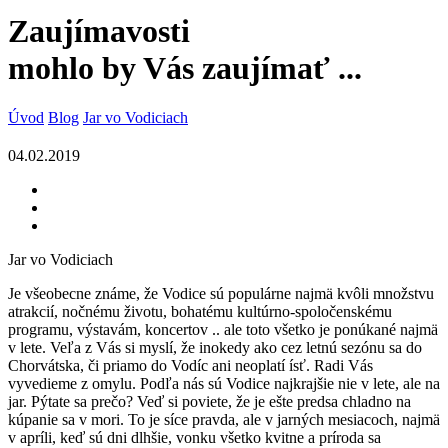
Zaujímavosti
mohlo by Vás zaujímať ...
Úvod
Blog
Jar vo Vodiciach
04.02.2019
Jar vo Vodiciach
Je všeobecne známe, že Vodice sú populárne najmä kvôli množstvu
atrakcií, nočnému životu, bohatému kultúrno-spoločenskému
programu, výstavám, koncertov .. ale toto všetko je ponúkané najmä
v lete. Veľa z Vás si myslí, že inokedy ako cez letnú sezónu sa do
Chorvátska, či priamo do Vodíc ani neoplatí ísť. Radi Vás
vyvedieme z omylu. Podľa nás sú Vodice najkrajšie nie v lete, ale na
jar. Pýtate sa prečo? Veď si poviete, že je ešte predsa chladno na
kúpanie sa v mori. To je síce pravda, ale v jarných mesiacoch, najmä
v apríli, keď sú dni dlhšie, vonku všetko kvitne a príroda sa