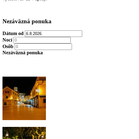
Nezáväzná ponuka
Dátum od
Nocí
Osôb
Nezáväzná ponuka