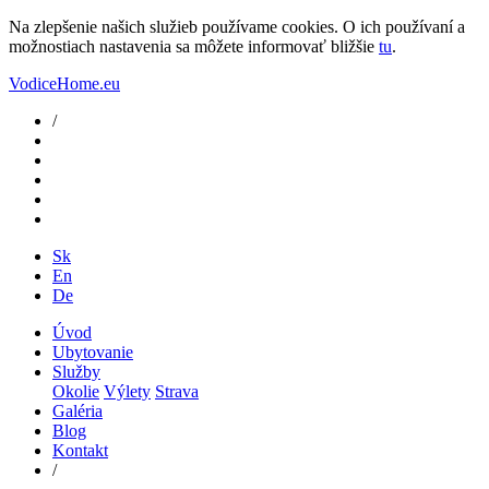
Na zlepšenie našich služieb používame cookies. O ich používaní a
možnostiach nastavenia sa môžete informovať bližšie
tu
.
VodiceHome.eu
/
Sk
En
De
Úvod
Ubytovanie
Služby
Okolie
Výlety
Strava
Galéria
Blog
Kontakt
/