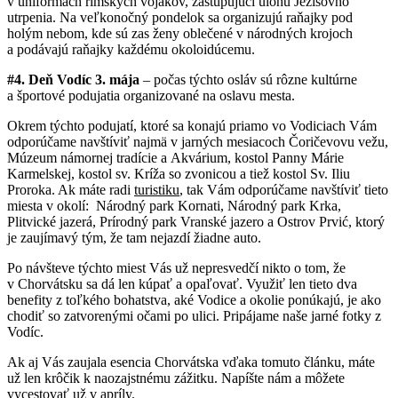
v uniformách rímskych vojakov, zastupujúci úlohu Ježišovho
utrpenia. Na veľkonočný pondelok sa organizujú raňajky pod
holým nebom, kde sú zas ženy oblečené v národných krojoch
a podávajú raňajky každému okoloidúcemu.
#4. Deň Vodíc 3. mája
– počas týchto osláv sú rôzne kultúrne
a športové podujatia organizované na oslavu mesta.
Okrem týchto podujatí, ktoré sa konajú priamo vo Vodiciach Vám
odporúčame navštíviť najmä v jarných mesiacoch Čoričevovu vežu,
Múzeum námornej tradície a Akvárium, kostol Panny Márie
Karmelskej, kostol sv. Kríža so zvonicou a tiež kostol Sv. Iliu
Proroka. Ak máte radi
turistiku
, tak Vám odporúčame navštíviť tieto
miesta v okolí: Národný park Kornati, Národný park Krka,
Plitvické jazerá, Prírodný park Vranské jazero a Ostrov Prvić, ktorý
je zaujímavý tým, že tam nejazdí žiadne auto.
Po návšteve týchto miest Vás už nepresvedčí nikto o tom, že
v Chorvátsku sa dá len kúpať a opaľovať. Využiť len tieto dva
benefity z toľkého bohatstva, aké Vodice a okolie ponúkajú, je ako
chodiť so zatvorenými očami po ulici. Pripájame naše jarné fotky z
Vodíc.
Ak aj Vás zaujala esencia Chorvátska vďaka tomuto článku, máte
už len krôčik k naozajstnému zážitku. Napíšte nám a môžete
vycestovať už v apríly.