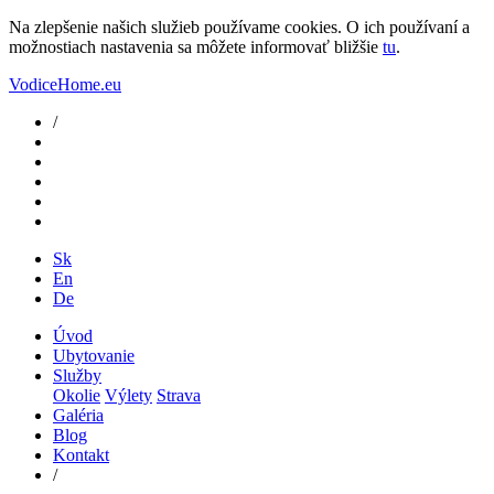
Na zlepšenie našich služieb používame cookies. O ich používaní a
možnostiach nastavenia sa môžete informovať bližšie
tu
.
VodiceHome.eu
/
Sk
En
De
Úvod
Ubytovanie
Služby
Okolie
Výlety
Strava
Galéria
Blog
Kontakt
/