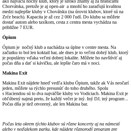
ako najväčší nočný klub, ktorý je široko známy aj za hranicami
Chorvátska, pretože je aj open-air a mnohí ho zaraďujú kvalitou
medzi najlepšie kluby v Chovátsku (na úrovni klubov, ktoré sú na
Zrće beach). Kapacita je až cez 2 000 ľudí. Do klubu sa môžete
dostať autom alebo taxíkom, cesta z centra mesta vychádza na
približne 7 EUR.
Ópium
Ópium je nočný klub a nachádza sa úplne v centre mesta. Na
začiatku to bol len koktail bar, ale dnes je to veľmi dobrý klub, ktorý
je populárny vďaka veľmi dobrej lokalite. Môžete ho navštíviť aj
počas dňa a dať si kávičku, ale lepšie čaro má v noci.
Makina Exit
Makina Exit nájdete hneď vedľa klubu Ópium, takže ak Vás neočarí
jeden, môžete sa rýchlo presunúť do toho druhého. Spolu
s Haciendou sú to dva najväčšie kluby vo Vodiciach. Makina Exit je
obľúbený najmä preto, že každý večer je iný. Iný DJ, iný program ..
Počas dňa je tiež otvorený, ale len Makina bar.
Počas leta okrem týchto klubov sú rôzne koncerty aj na námestí
alebo v neďalekom parku, kde nájdete rôznorodý program pre