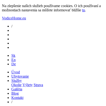
Na zlepšenie našich služieb používame cookies. O ich používaní a
možnostiach nastavenia sa môžete informovať bližšie
tu
.
VodiceHome.eu
/
Sk
En
De
Úvod
Ubytovanie
Služby
Okolie
Výlety
Strava
Galéria
Blog
Kontakt
/