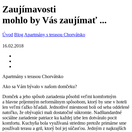
Zaujímavosti
mohlo by Vás zaujímať ...
Úvod
Blog
Apartmány s terasou Chorvátsko
16.02.2018
Apartmány s terasou Chorvátsko
Ako sa Vám bývalo v našom domčeku?
Domček a jeho spôsob zariadenia pôsobil veľmi komfortným
a hlavne príjemným neformálnym spôsobom, ktorý by sme v hoteli
len veľmi ťažko hľadali. Jednotlivé miestnosti boli od seba oddelené
natoľko, že obývajúci mali dostatočné súkromie. Nadštandardné
sociálne zariadenie patriace ku každej izbe len dotváralo pocit
komfortu. Kuchyňa bola využívaná striedmo pretože primárne sme
používali terasu a gril, ktorý bol jej súčasťou. Jedným z najkrajších