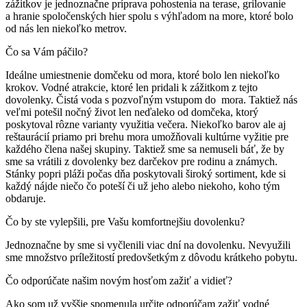
zážitkov je jednoznačne príprava pohostenia na terase, grilovanie
a hranie spoločenských hier spolu s výhľadom na more, ktoré bolo
od nás len niekoľko metrov.
Čo sa Vám páčilo?
Ideálne umiestnenie domčeku od mora, ktoré bolo len niekoľko
krokov. Vodné atrakcie, ktoré len pridali k zážitkom z tejto
dovolenky. Čistá voda s pozvoľným vstupom do mora. Taktiež nás
veľmi potešil nočný život len neďaleko od domčeka, ktorý
poskytoval rôzne varianty využitia večera. Niekoľko barov ale aj
reštaurácií priamo pri brehu mora umožňovali kultúrne vyžitie pre
každého člena našej skupiny. Taktiež sme sa nemuseli báť, že by
sme sa vrátili z dovolenky bez darčekov pre rodinu a známych.
Stánky popri pláži počas dňa poskytovali široký sortiment, kde si
každý nájde niečo čo poteší či už jeho alebo niekoho, koho tým
obdaruje.
Čo by ste vylepšili, pre Vašu komfortnejšiu dovolenku?
Jednoznačne by sme si vyčlenili viac dní na dovolenku. Nevyužili
sme množstvo príležitostí predovšetkým z dôvodu krátkeho pobytu.
Čo odporúčate našim novým hosťom zažiť a vidieť?
Ako som už vyššie spomenula určite odporúčam zažiť vodné