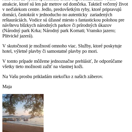
atrakcie, ktoré sú len pár metrov od domčeka. Taktiež večerný život
v neďalekom centre. Jedlo, predovšetkým ryby, ktoré pripravujú
domáci, častokrát v jednoducho no autenticky zariadených
reštauráciách. Vodice sú úžasné miesto s fantastickou polohou pre
návštevu blízkych národných parkov či prírodných úkazov
(Národný park Krka; Národný park Kornati; Vransko jazero;
Plitvické jazerá).
V skutočnosti je možností omnoho viac. Služby, ktoré poskytuje
hotel, výletné plavby či samostatné plavby po mori.
V tomto prípade môžeme jednoznačne prehlásiť, že odporúčame
všetky tieto možnosti zažiť na vlastnej koži.
Na Vašu prosbu prikladám niekoľko z našich záberov.
Maja