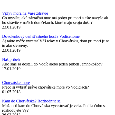
Vplyv mora na Vaše zdravie
Čo myslíte, akú zázračnú moc má pobyt pri mori a ešte navyše ak
ho strávite v našich domčekoch, ktoré majú svoju dušu?
23.01.2019
Dovolenkový deň šťastného hosťa Vodicehome
Aj takto môže vyzerať Váš relax v Chorvátsku, dom pri mori je na
to ako stvorený.
23.01.2019
Náš príbeh
Ako sme sa dostali do Vodíc alebo jeden príbeh Jemnokožcov
17.01.2019
Chorvátske more
Prečo si vybrať práve chorvátske more vo Vodiciach?
01.05.2018
Kam do Chorvátska? Rozhodnite sa.
Možností kam do Chorvátska vycestovať je veľa. Podľa čoho sa
rozhodujete Vy?
26.03.2018