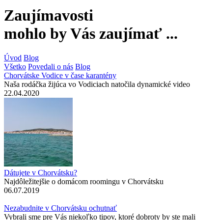
Zaujímavosti
mohlo by Vás zaujímať ...
Úvod
Blog
Všetko
Povedali o nás
Blog
Chorvátske Vodice v čase karantény
Naša rodáčka žijúca vo Vodiciach natočila dynamické video
22.04.2020
Dátujete v Chorvátsku?
Najdôležitejšie o domácom roomingu v Chorvátsku
06.07.2019
Nezabudnite v Chorvátsku ochutnať
Vybrali sme pre Vás niekoľko tipov, ktoré dobroty by ste mali