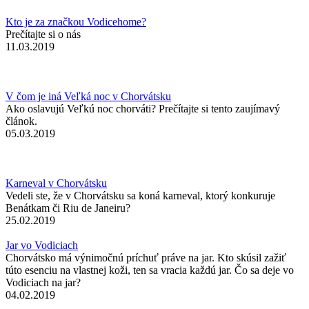
Kto je za značkou Vodicehome?
Prečítajte si o nás
11.03.2019
V čom je iná Veľká noc v Chorvátsku
Ako oslavujú Veľkú noc chorváti? Prečítajte si tento zaujímavý
článok.
05.03.2019
Karneval v Chorvátsku
Vedeli ste, že v Chorvátsku sa koná karneval, ktorý konkuruje
Benátkam či Riu de Janeiru?
25.02.2019
Jar vo Vodiciach
Chorvátsko má výnimočnú príchuť práve na jar. Kto skúsil zažiť
túto esenciu na vlastnej koži, ten sa vracia každú jar. Čo sa deje vo
Vodiciach na jar?
04.02.2019