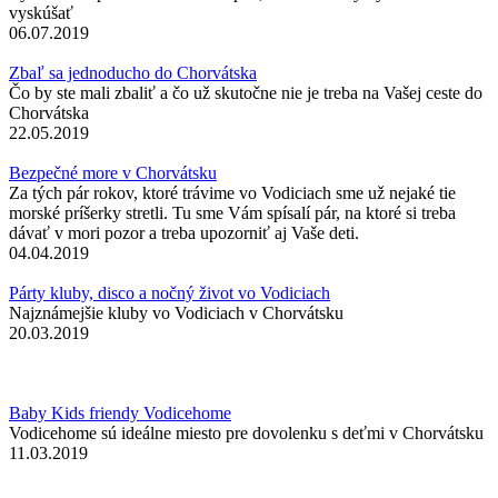
vyskúšať
06.07.2019
Zbaľ sa jednoducho do Chorvátska
Čo by ste mali zbaliť a čo už skutočne nie je treba na Vašej ceste do
Chorvátska
22.05.2019
Bezpečné more v Chorvátsku
Za tých pár rokov, ktoré trávime vo Vodiciach sme už nejaké tie
morské príšerky stretli. Tu sme Vám spísalí pár, na ktoré si treba
dávať v mori pozor a treba upozorniť aj Vaše deti.
04.04.2019
Párty kluby, disco a nočný život vo Vodiciach
Najznámejšie kluby vo Vodiciach v Chorvátsku
20.03.2019
Baby Kids friendy Vodicehome
Vodicehome sú ideálne miesto pre dovolenku s deťmi v Chorvátsku
11.03.2019