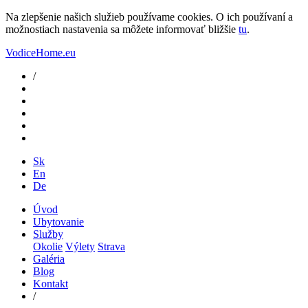
Na zlepšenie našich služieb používame cookies. O ich používaní a
možnostiach nastavenia sa môžete informovať bližšie
tu
.
VodiceHome.eu
/
Sk
En
De
Úvod
Ubytovanie
Služby
Okolie
Výlety
Strava
Galéria
Blog
Kontakt
/